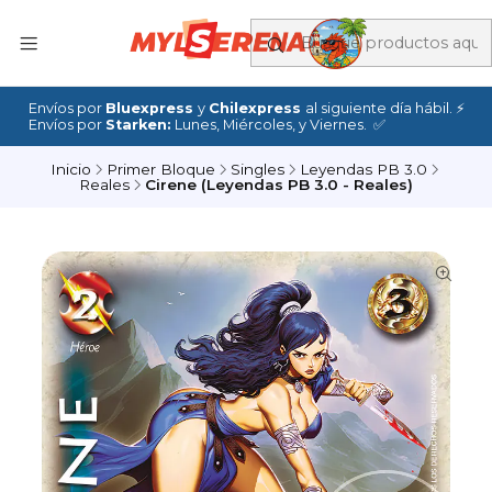
Envíos por
Bluexpress
y
Chilexpress
al siguiente día hábil. ⚡
Envíos por
Starken:
Lunes, Miércoles, y Viernes. ✅
Inicio
Primer Bloque
Singles
Leyendas PB 3.0
Reales
Cirene (Leyendas PB 3.0 - Reales)