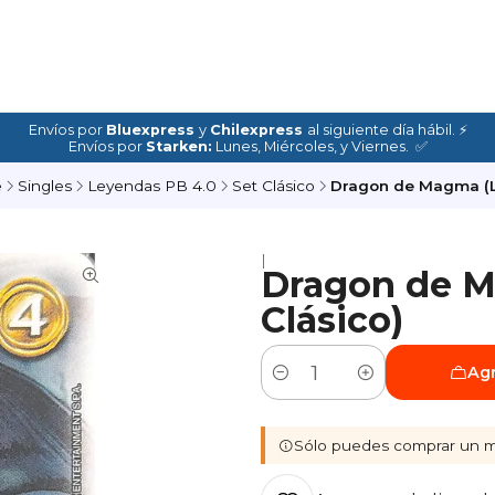
Envíos por
Bluexpress
y
Chilexpress
al siguiente día hábil. ⚡
Envíos por
Starken:
Lunes, Miércoles, y Viernes. ✅
e
Singles
Leyendas PB 4.0
Set Clásico
Dragon de Magma (LP
|
Dragon de M
Clásico)
Agr
Cantidad
Sólo puedes comprar un m