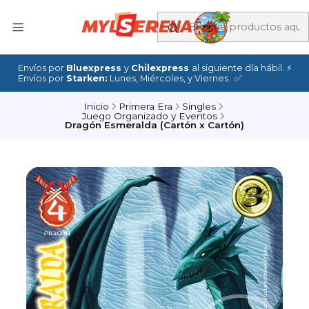
Envíos por
Bluexpress
y
Chilexpress
al siguiente día hábil. ⚡
Envíos por
Starken:
Lunes, Miércoles, y Viernes. ✅
Inicio
Primera Era
Singles
Juego Organizado y Eventos
Dragón Esmeralda (Cartón x Cartón)