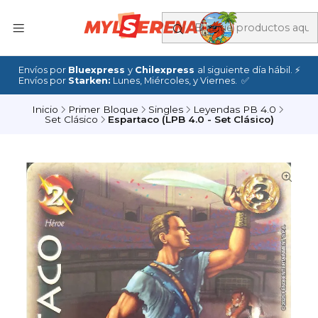
Envíos por
Bluexpress
y
Chilexpress
al siguiente día hábil. ⚡
Envíos por
Starken:
Lunes, Miércoles, y Viernes. ✅
Inicio
Primer Bloque
Singles
Leyendas PB 4.0
Set Clásico
Espartaco (LPB 4.0 - Set Clásico)