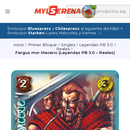
Envíos por
Bluexpress
y
Chilexpress
al siguiente día hábil. ⚡
Envíos por
Starken:
Lunes, Miércoles, y Viernes. ✅
Inicio
Primer Bloque
Singles
Leyendas PB 3.0
Reales
Fergus mor Maceric (Leyendas PB 3.0 – Reales)