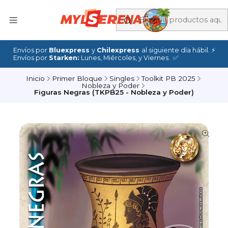
Envíos por
Bluexpress
y
Chilexpress
al siguiente día hábil. ⚡
Envíos por
Starken:
Lunes, Miércoles, y Viernes. ✅
Inicio
Primer Bloque
Singles
Toolkit PB 2025
Nobleza y Poder
Figuras Negras (TKPB25 - Nobleza y Poder)