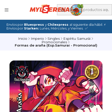
Envíos por
Bluexpress
y
Chilexpress
al siguiente día hábil. ⚡
Envíos por
Starken:
Lunes, Miércoles, y Viernes. ✅
Inicio
Imperio
Singles
Espíritu Samurái
Promocionales
Formas de araña (Esp.Samurai - Promocional)