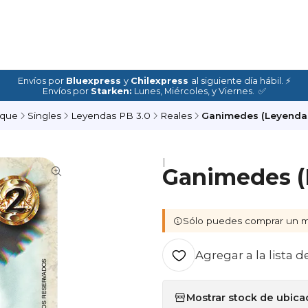
Envíos por
Bluexpress
y
Chilexpress
al siguiente día hábil. ⚡
Envíos por
Starken:
Lunes, Miércoles, y Viernes. ✅
oque
Singles
Leyendas PB 3.0
Reales
Ganimedes (Leyendas
|
Ganimedes (L
Sólo puedes comprar un m
Agregar a la lista d
Mostrar stock de ubica