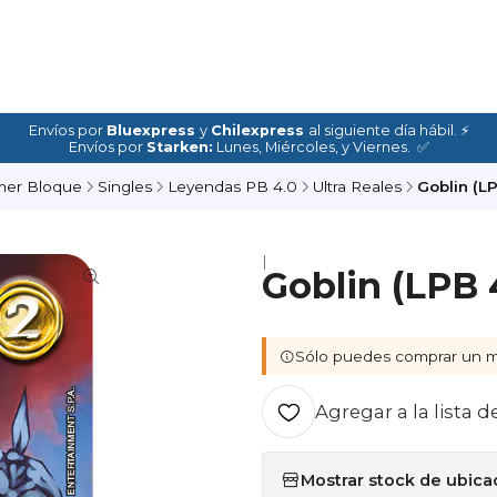
Envíos por
Bluexpress
y
Chilexpress
al siguiente día hábil. ⚡
Envíos por
Starken:
Lunes, Miércoles, y Viernes. ✅
mer Bloque
Singles
Leyendas PB 4.0
Ultra Reales
Goblin (LP
|
Goblin (LPB 
Sólo puedes comprar un m
Agregar a la lista d
Mostrar stock de ubica