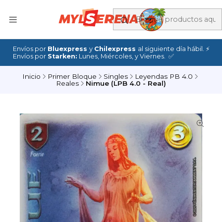
Envíos por
Bluexpress
y
Chilexpress
al siguiente día hábil. ⚡
Envíos por
Starken:
Lunes, Miércoles, y Viernes. ✅
Inicio
Primer Bloque
Singles
Leyendas PB 4.0
Reales
Nimue (LPB 4.0 - Real)