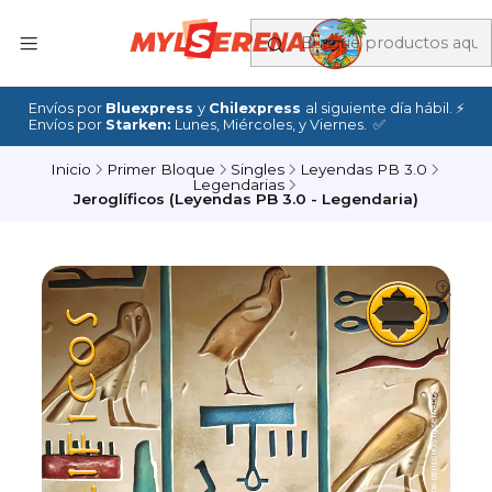
Envíos por
Bluexpress
y
Chilexpress
al siguiente día hábil. ⚡
Envíos por
Starken:
Lunes, Miércoles, y Viernes. ✅
Inicio
Primer Bloque
Singles
Leyendas PB 3.0
Legendarias
Jeroglíficos (Leyendas PB 3.0 - Legendaria)