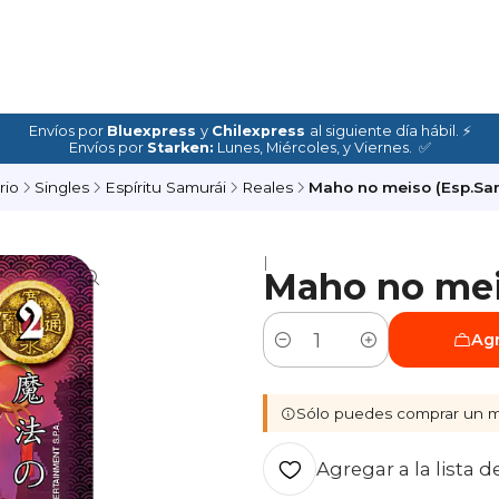
Envíos por
Bluexpress
y
Chilexpress
al siguiente día hábil. ⚡
Envíos por
Starken:
Lunes, Miércoles, y Viernes. ✅
rio
Singles
Espíritu Samurái
Reales
Maho no meiso (Esp.Sam
|
Maho no meis
Agr
Cantidad
Sólo puedes comprar un m
Agregar a la lista d