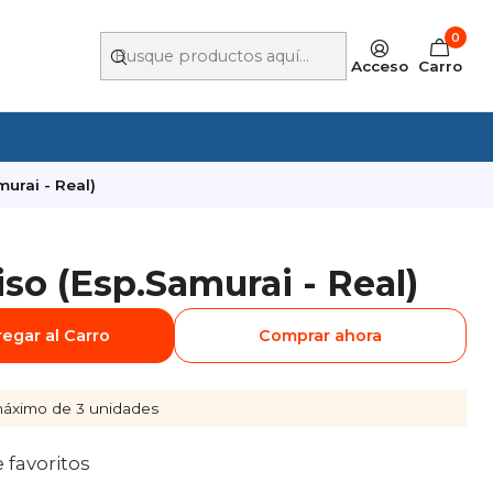
0
Acceso
Carro
urai - Real)
o (Esp.Samurai - Real)
egar al Carro
Comprar ahora
áximo de 3 unidades
e favoritos