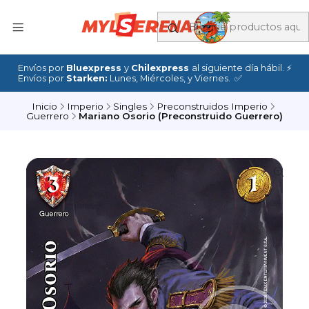
Envíos por
Bluexpress
y
Chilexpress
al siguiente día hábil. ⚡
Envíos por
Starken:
Lunes, Miércoles, y Viernes. ✅
Inicio
Imperio
Singles
Preconstruidos Imperio
Guerrero
Mariano Osorio (Preconstruido Guerrero)