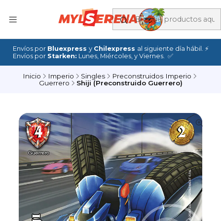
Envíos por
Bluexpress
y
Chilexpress
al siguiente día hábil. ⚡
Envíos por
Starken:
Lunes, Miércoles, y Viernes. ✅
Inicio
Imperio
Singles
Preconstruidos Imperio
Guerrero
Shiji (Preconstruido Guerrero)