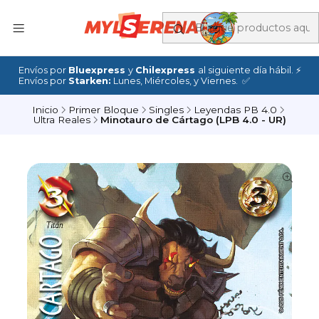
Envíos por
Bluexpress
y
Chilexpress
al siguiente día hábil. ⚡
Envíos por
Starken:
Lunes, Miércoles, y Viernes. ✅
Inicio
Primer Bloque
Singles
Leyendas PB 4.0
Ultra Reales
Minotauro de Cártago (LPB 4.0 - UR)