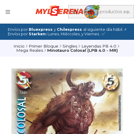
Envíos por
Bluexpress
y
Chilexpress
al siguiente día hábil. ⚡
Envíos por
Starken:
Lunes, Miércoles, y Viernes. ✅
Inicio
Primer Bloque
Singles
Leyendas PB 4.0
Mega Reales
Minotauro Colosal (LPB 4.0 - MR)