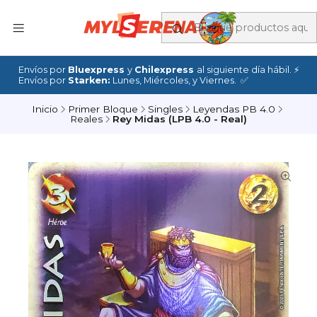
Envíos por
Bluexpress
y
Chilexpress
al siguiente día hábil. ⚡
Envíos por
Starken:
Lunes, Miércoles, y Viernes. ✅
Inicio
Primer Bloque
Singles
Leyendas PB 4.0
Reales
Rey Midas (LPB 4.0 - Real)