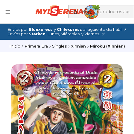
Envíos por
Bluexpress
y
Chilexpress
al siguiente día hábil. ⚡
Envíos por
Starken:
Lunes, Miércoles, y Viernes. ✅
Inicio
Primera Era
Singles
Xinnian
Miroku (Xinnian)