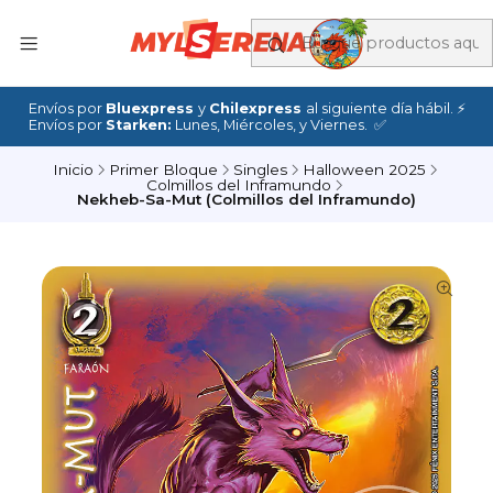
Envíos por
Bluexpress
y
Chilexpress
al siguiente día hábil. ⚡
Envíos por
Starken:
Lunes, Miércoles, y Viernes. ✅
Inicio
Primer Bloque
Singles
Halloween 2025
Colmillos del Inframundo
Nekheb-Sa-Mut (Colmillos del Inframundo)