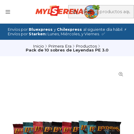
Envíos por
Bluexpress
y
Chilexpress
al siguiente día hábil. ⚡
Envíos por
Starken:
Lunes, Miércoles, y Viernes. ✅
Inicio
Primera Era
Productos
Pack de 10 sobres de Leyendas PE 3.0