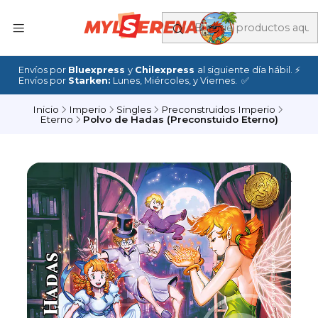
Envíos por
Bluexpress
y
Chilexpress
al siguiente día hábil. ⚡
Envíos por
Starken:
Lunes, Miércoles, y Viernes. ✅
Inicio
Imperio
Singles
Preconstruidos Imperio
Eterno
Polvo de Hadas (Preconstuido Eterno)