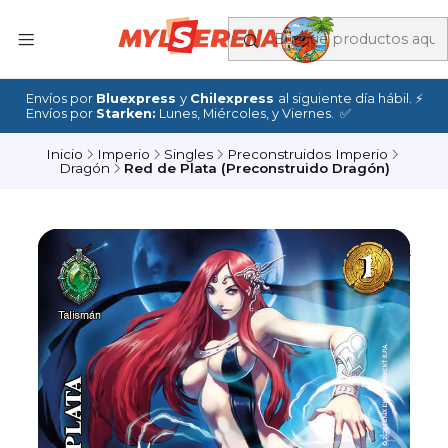
Envíos por
Bluexpress
y
Chilexpress
al siguiente día hábil. ⚡
Envíos por
Starken:
Lunes, Miércoles, y Viernes. ✅
Inicio
Imperio
Singles
Preconstruidos Imperio
Dragón
Red de Plata (Preconstruido Dragón)