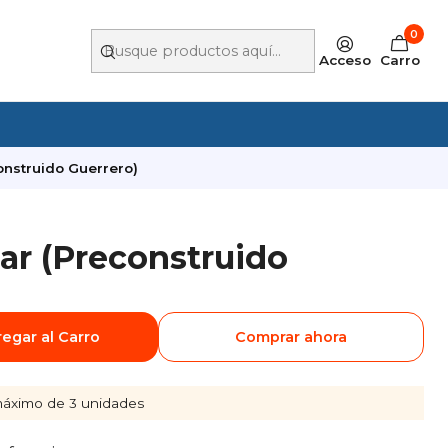
0
Acceso
Carro
construido Guerrero)
lar (Preconstruido
egar al Carro
Comprar ahora
áximo de 3 unidades