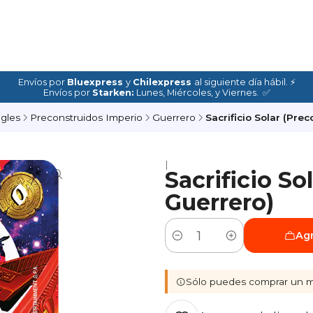
Envíos por
Bluexpress
y
Chilexpress
al siguiente día hábil. ⚡
Envíos por
Starken:
Lunes, Miércoles, y Viernes. ✅
ngles
Preconstruidos Imperio
Guerrero
Sacrificio Solar (Pre
|
Sacrificio So
Guerrero)
Agr
Cantidad
Sólo puedes comprar un m