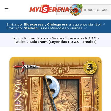
Envíos por
Bluexpress
y
Chilexpress
al siguiente día hábil. ⚡
Envíos por
Starken:
Lunes, Miércoles, y Viernes. ✅
Inicio
Primer Bloque
Singles
Leyendas PB 3.0
Reales
Sakraham (Leyendas PB 3.0 – Reales)