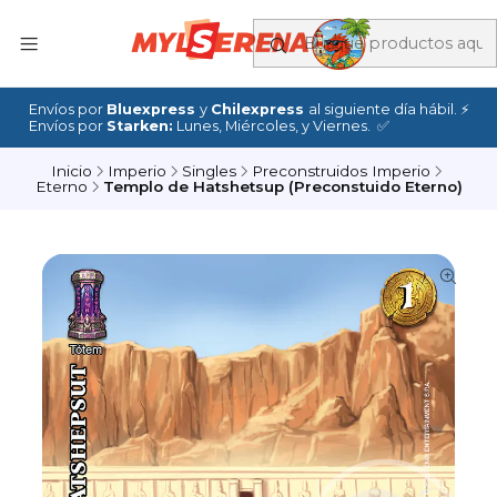
Envíos por
Bluexpress
y
Chilexpress
al siguiente día hábil. ⚡
Envíos por
Starken:
Lunes, Miércoles, y Viernes. ✅
Inicio
Imperio
Singles
Preconstruidos Imperio
Eterno
Templo de Hatshetsup (Preconstuido Eterno)