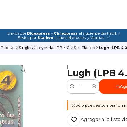
Envíos por
Bluexpress
y
Chilexpress
al siguiente día hábil. ⚡
Envíos por
Starken:
Lunes, Miércoles, y Viernes. ✅
 Bloque
Singles
Leyendas PB 4.0
Set Clásico
Lugh (LPB 4.0 
|
Lugh (LPB 4.0
Agr
Cantidad
Sólo puedes comprar un m
Agregar a la lista d