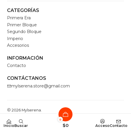
CATEGORÍAS
Primera Era
Primer Bloque
Segundo Bloque
Imperio
Accesorios
INFORMACIÓN
Contacto
CONTÁCTANOS
mylserena.store@gmail.com
2026 Mylserena.
Todos los derechos reservados.
Desarrollado por
0
Jumpseller
.
$0
Inicio
Buscar
Acceso
Contacto