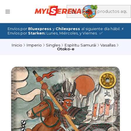
Envíos por
Bluexpress
y
Chilexpress
al siguiente día hábil. ⚡
Envíos por
Starken:
Lunes, Miércoles, y Viernes. ✅
Inicio
Imperio
Singles
Espíritu Samurái
Vasallas
Otoko-e