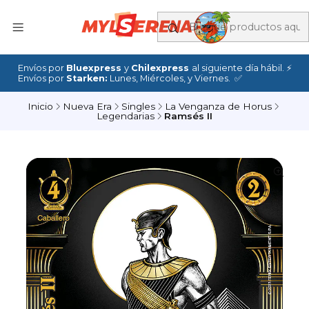
Envíos por
Bluexpress
y
Chilexpress
al siguiente día hábil. ⚡
Envíos por
Starken:
Lunes, Miércoles, y Viernes. ✅
Inicio
Nueva Era
Singles
La Venganza de Horus
Legendarias
Ramsés II