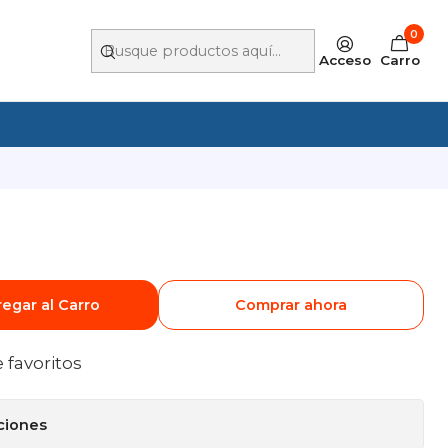
0
Acceso
Carro
egar al Carro
Comprar ahora
e favoritos
ciones