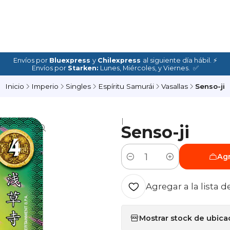
Envíos por
Bluexpress
y
Chilexpress
al siguiente día hábil. ⚡
Envíos por
Starken:
Lunes, Miércoles, y Viernes. ✅
Inicio
Imperio
Singles
Espíritu Samurái
Vasallas
Senso-ji
|
Senso-ji
Agr
Cantidad
Agregar a la lista d
Mostrar stock de ubica